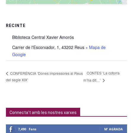
RECINTE
Biblioteca Central Xavier Amorós
Carrer de l'Escorxador, 1, 43202 Reus
+ Mapa de
Google
CONTES ‘La cotorra
CONFERÈNCIA ‘Dones impressores al Reus
del segle XIX’
m’ha dit…’
Connecta't amb les nostres xarxes
7,490
Fans
M' AGRADA