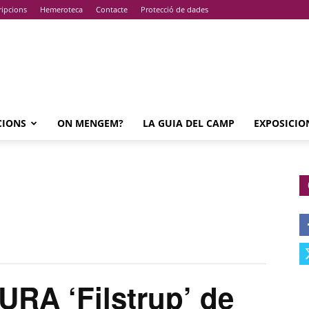
ripcions
Hemeroteca
Contacte
Protecció de dades
CIONS
ON MENGEM?
LA GUIA DEL CAMP
EXPOSICIO
RA ‘Filstrup’ de