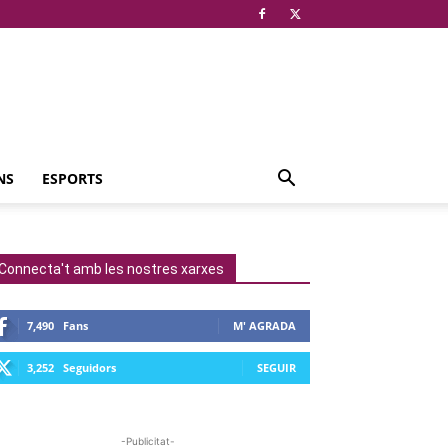
NS
ESPORTS
Connecta't amb les nostres xarxes
7,490
Fans
M' AGRADA
3,252
Seguidors
SEGUIR
-Publicitat-