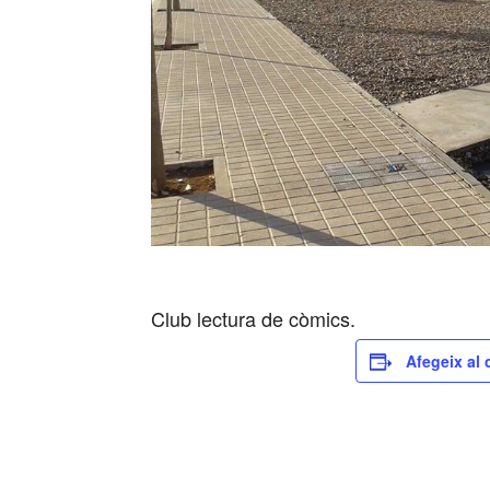
Club lectura de còmics.
Afegeix al 