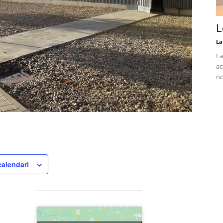
L
La
La
ac
no
calendari