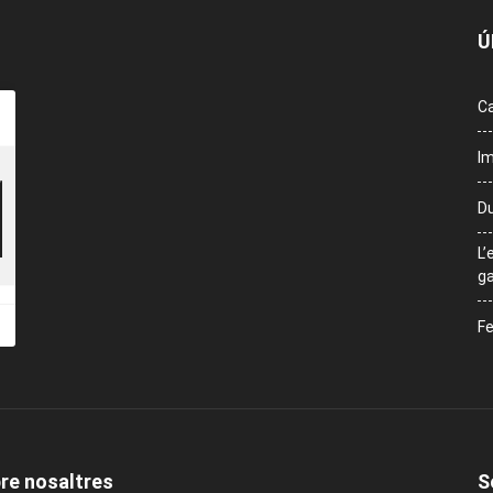
Ú
Ca
Im
Du
L’
ga
Fe
re nosaltres
S