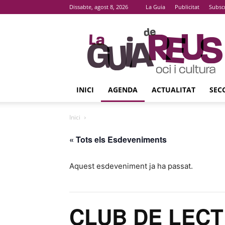
Dissabte, agost 8, 2026
La Guia
Publicitat
Subsc
La
Guia
De
Reus
INICI
AGENDA
ACTUALITAT
SEC
Inici
« Tots els Esdeveniments
Aquest esdeveniment ja ha passat.
CLUB DE LECTU