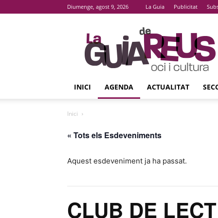
Diumenge, agost 9, 2026
La Guia
Publicitat
Subs
La
Guia
De
Reus
INICI
AGENDA
ACTUALITAT
SEC
Inici
« Tots els Esdeveniments
Aquest esdeveniment ja ha passat.
CLUB DE LECTU