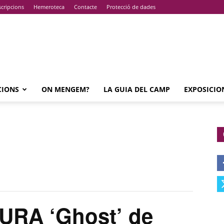
cripcions
Hemeroteca
Contacte
Protecció de dades
CIONS
ON MENGEM?
LA GUIA DEL CAMP
EXPOSICIO
RA ‘Ghost’ de