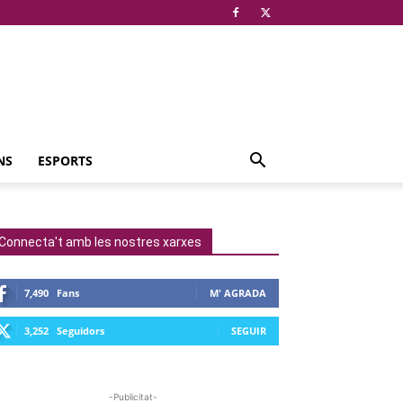
NS
ESPORTS
Connecta't amb les nostres xarxes
7,490
Fans
M' AGRADA
3,252
Seguidors
SEGUIR
-Publicitat-