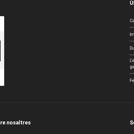
Ú
Ca
Im
Du
L’
ga
Fe
re nosaltres
S