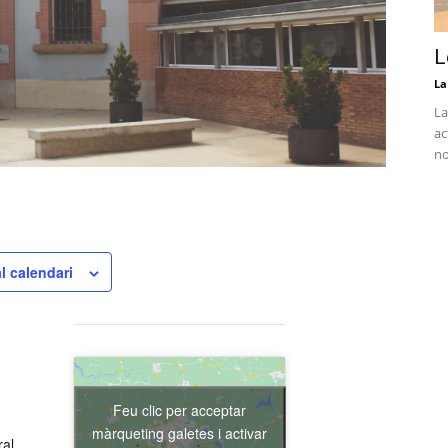
L
La
La
ac
no
l calendari
Feu clic per acceptar
màrqueting galetes i activar
ral