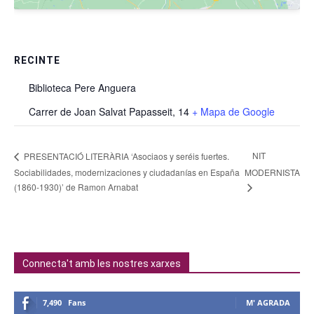
RECINTE
Biblioteca Pere Anguera
Carrer de Joan Salvat Papasseit, 14
+ Mapa de Google
NIT
PRESENTACIÓ LITERÀRIA ‘Asociaos y seréis fuertes.
Sociabilidades, modernizaciones y ciudadanías en España
MODERNISTA
(1860-1930)’ de Ramon Arnabat
Connecta't amb les nostres xarxes
7,490
Fans
M' AGRADA