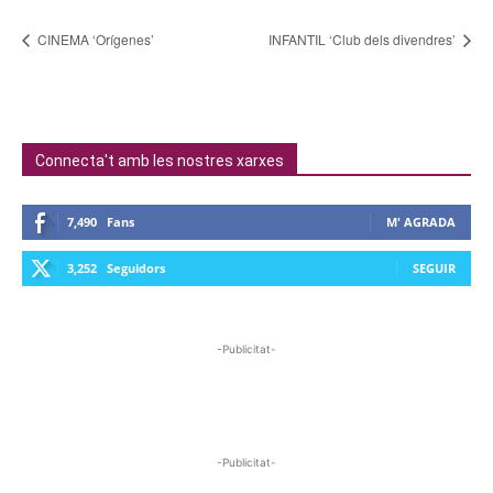
CINEMA ‘Orígenes’
INFANTIL ‘Club dels divendres’
Connecta't amb les nostres xarxes
7,490
Fans
M' AGRADA
3,252
Seguidors
SEGUIR
-Publicitat-
-Publicitat-