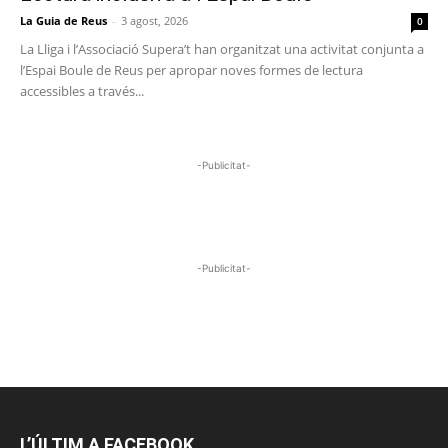
La Guia de Reus
-
3 agost, 2026
0
La Lliga i l’Associació Supera’t han organitzat una activitat conjunta a
l’Espai Boule de Reus per apropar noves formes de lectura
accessibles a través...
-Publicitat-
-Publicitat-
L’ÚLTIM A FACEBOOK