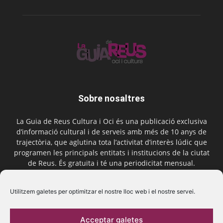
Sobre nosaltres
La Guia de Reus Cultura i Oci és una publicació exclusiva
d’informació cultural i de serveis amb més de 10 anys de
trajectòria, que aglutina tota l’activitat d’interès lúdic que
programen les principals entitats i institucions de la ciutat
de Reus. És gratuïta i té una periodicitat mensual.
Contactar-nos:
comercial@laguiadereus.com
Utilitzem galetes per optimitzar el nostre lloc web i el nostre servei.
Acceptar galetes
Segueix-nos