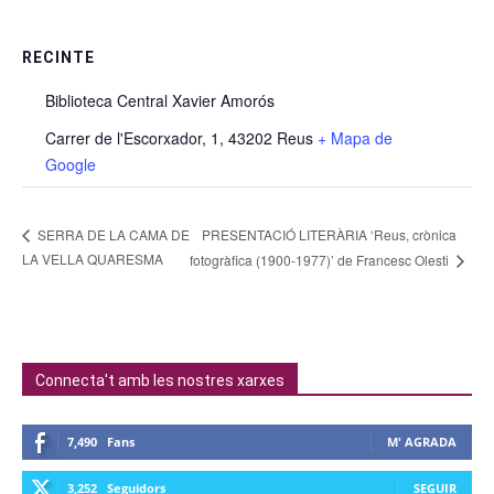
RECINTE
Biblioteca Central Xavier Amorós
Carrer de l'Escorxador, 1, 43202 Reus
+ Mapa de
Google
PRESENTACIÓ LITERÀRIA ‘Reus, crònica
SERRA DE LA CAMA DE
LA VELLA QUARESMA
fotogràfica (1900-1977)’ de Francesc Olesti
Connecta't amb les nostres xarxes
7,490
Fans
M' AGRADA
3,252
Seguidors
SEGUIR