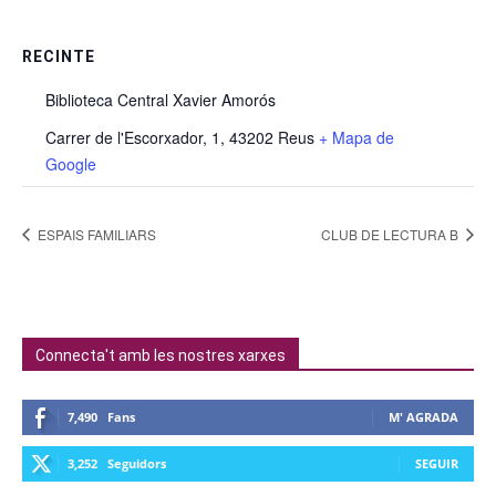
RECINTE
Biblioteca Central Xavier Amorós
Carrer de l'Escorxador, 1, 43202 Reus
+ Mapa de
Google
ESPAIS FAMILIARS
CLUB DE LECTURA B
Connecta't amb les nostres xarxes
7,490
Fans
M' AGRADA
3,252
Seguidors
SEGUIR