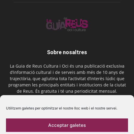
Sobre nosaltres
La Guia de Reus Cultura i Oci és una publicació exclusiva
d’informació cultural i de serveis amb més de 10 anys de
trajectòria, que aglutina tota l’activitat d’interès lúdic que
programen les principals entitats i institucions de la ciutat
de Reus. És gratuïta i té una periodicitat mensual.
Contactar-nos:
comercial@laguiadereus.com
Utilitzem galetes per optimitzar el nostre lloc web i el nostre servei.
Acceptar galetes
Segueix-nos