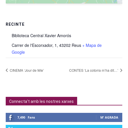
RECINTE
Biblioteca Central Xavier Amorós
Carrer de l'Escorxador, 1, 43202 Reus
+ Mapa de
Google
CINEMA ‘Jour de féte’
CONTES ‘La cotorra m’ha dit…’
Connecta't amb les nostres xarxes
7,490
Fans
M' AGRADA