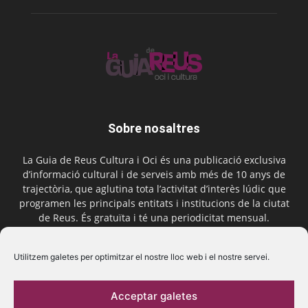
Sobre nosaltres
La Guia de Reus Cultura i Oci és una publicació exclusiva
d’informació cultural i de serveis amb més de 10 anys de
trajectòria, que aglutina tota l’activitat d’interès lúdic que
programen les principals entitats i institucions de la ciutat
de Reus. És gratuïta i té una periodicitat mensual.
Contactar-nos:
comercial@laguiadereus.com
Utilitzem galetes per optimitzar el nostre lloc web i el nostre servei.
Acceptar galetes
Segueix-nos