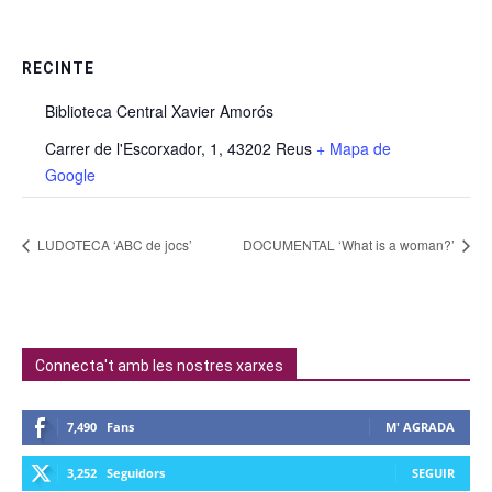
RECINTE
Biblioteca Central Xavier Amorós
Carrer de l'Escorxador, 1, 43202 Reus
+ Mapa de
Google
LUDOTECA ‘ABC de jocs’
DOCUMENTAL ‘What is a woman?’
Connecta't amb les nostres xarxes
7,490
Fans
M' AGRADA
3,252
Seguidors
SEGUIR