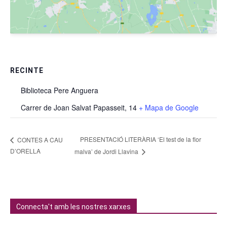
RECINTE
Biblioteca Pere Anguera
Carrer de Joan Salvat Papasseit, 14
+ Mapa de Google
PRESENTACIÓ LITERÀRIA ‘El test de la flor
CONTES A CAU
D’ORELLA
malva’ de Jordi Llavina
Connecta't amb les nostres xarxes