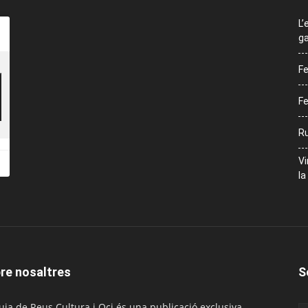
L’
ga
Fe
Fe
Ru
Vi
la
re nosaltres
S
uia de Reus Cultura i Oci és una publicació exclusiva