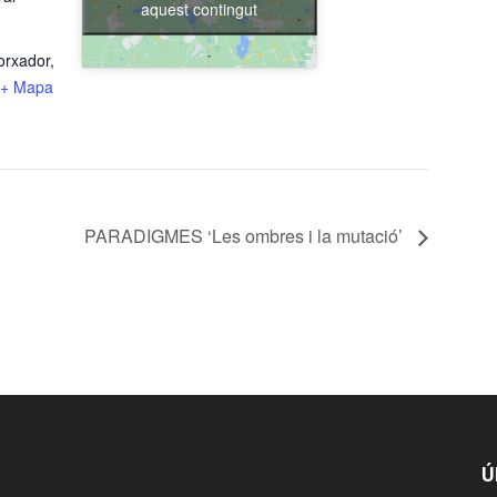
aquest contingut
orxador,
+ Mapa
PARADIGMES ‘Les ombres i la mutació’
Ú