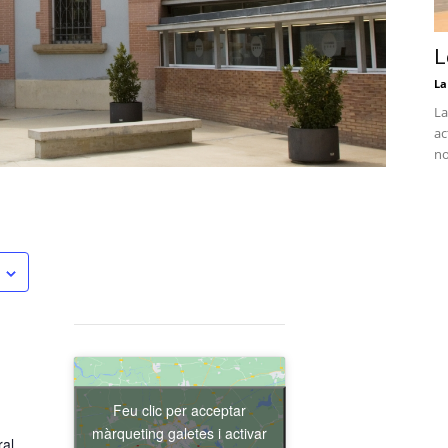
L
La
La
ac
no
Feu clic per acceptar
màrqueting galetes i activar
ral