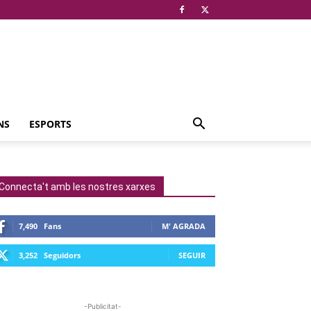
NS
ESPORTS
Connecta't amb les nostres xarxes
7,490
Fans
M' AGRADA
3,252
Seguidors
SEGUIR
-Publicitat-