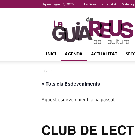
Dijous, agost 6, 2026
La Guia
Publicitat
Subscri
La
Guia
De
Reus
INICI
AGENDA
ACTUALITAT
SEC
Inici
« Tots els Esdeveniments
Aquest esdeveniment ja ha passat.
CLUB DE LECTU