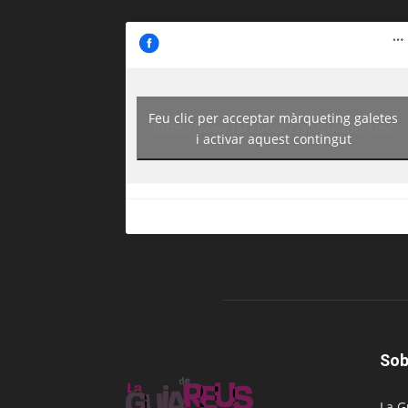
Feu clic per acceptar màrqueting galetes
https://www.facebook.com/guiadereus/
i activar aquest contingut
Sob
La G