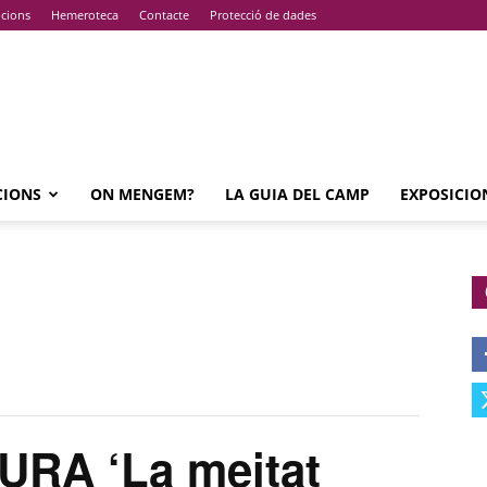
pcions
Hemeroteca
Contacte
Protecció de dades
CIONS
ON MENGEM?
LA GUIA DEL CAMP
EXPOSICIO
RA ‘La meitat