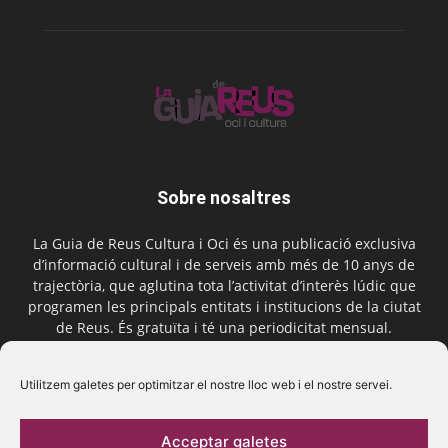
Sobre nosaltres
La Guia de Reus Cultura i Oci és una publicació exclusiva
d’informació cultural i de serveis amb més de 10 anys de
trajectòria, que aglutina tota l’activitat d’interès lúdic que
programen les principals entitats i institucions de la ciutat
de Reus. És gratuïta i té una periodicitat mensual.
Contactar-nos:
comercial@laguiadereus.com
Utilitzem galetes per optimitzar el nostre lloc web i el nostre servei.
Acceptar galetes
Segueix-nos