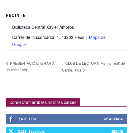
RECINTE
Biblioteca Central Xavier Amorós
Carrer de l'Escorxador, 1, 43202 Reus
+ Mapa de
Google
CLUB DE LECTURA ‘Menjar real’ de
PRESENTACIÓ LITERÀRIA
‘Primera lliçó’
Carlos Ríos
Connecta't amb les nostres xarxes
7,490
Fans
M' AGRADA
3,252
Seguidors
SEGUIR