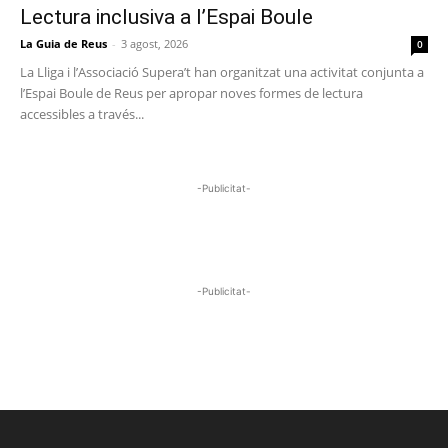
Lectura inclusiva a l’Espai Boule
La Guia de Reus
-
3 agost, 2026
0
La Lliga i l’Associació Supera’t han organitzat una activitat conjunta a
l’Espai Boule de Reus per apropar noves formes de lectura
accessibles a través...
-Publicitat-
-Publicitat-