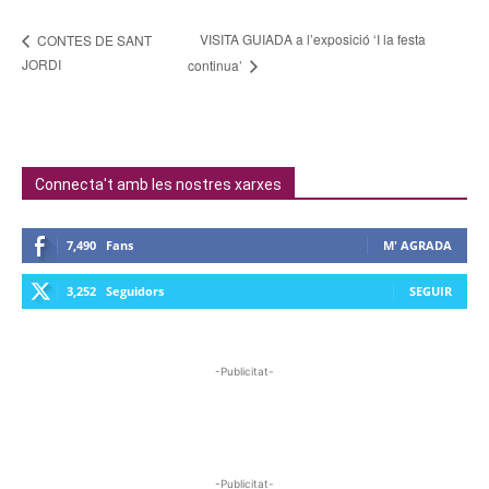
VISITA GUIADA a l’exposició ‘I la festa
CONTES DE SANT
JORDI
continua’
Connecta't amb les nostres xarxes
7,490
Fans
M' AGRADA
3,252
Seguidors
SEGUIR
-Publicitat-
-Publicitat-