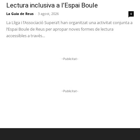
Lectura inclusiva a l’Espai Boule
La Guia de Reus
-
3 agost, 2026
0
La Lliga i l’Associació Supera’t han organitzat una activitat conjunta a
l’Espai Boule de Reus per apropar noves formes de lectura
accessibles a través...
-Publicitat-
-Publicitat-