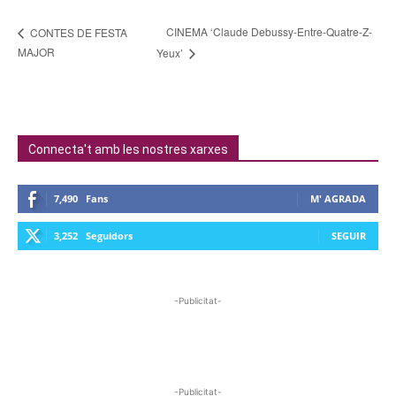
CINEMA ‘Claude Debussy-Entre-Quatre-Z-
CONTES DE FESTA
MAJOR
Yeux’
Connecta't amb les nostres xarxes
7,490
Fans
M' AGRADA
3,252
Seguidors
SEGUIR
-Publicitat-
-Publicitat-