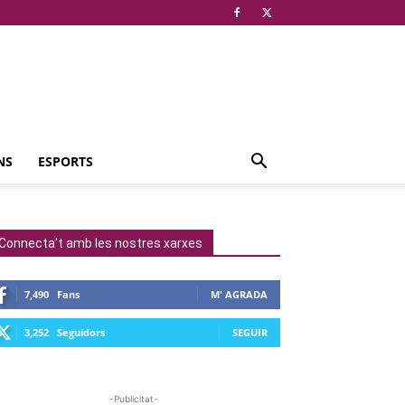
NS
ESPORTS
Connecta't amb les nostres xarxes
7,490
Fans
M' AGRADA
3,252
Seguidors
SEGUIR
-Publicitat-