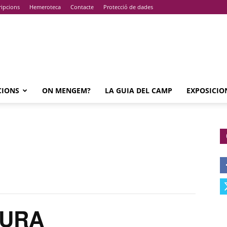
ripcions
Hemeroteca
Contacte
Protecció de dades
CIONS
ON MENGEM?
LA GUIA DEL CAMP
EXPOSICIO
TURA