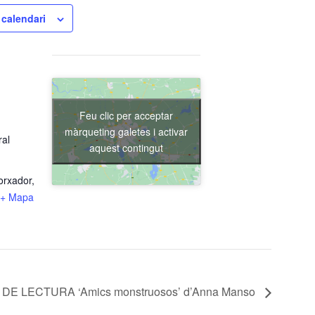
 calendari
Feu clic per acceptar
màrqueting galetes i activar
ral
aquest contingut
orxador,
+ Mapa
DE LECTURA ‘Amics monstruosos’ d’Anna Manso