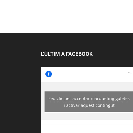
L’ÚLTIM A FACEBOOK
Feu clic per acceptar màrqueting galetes
https://www.facebook.com/guiadereus/
i activar aquest contingut