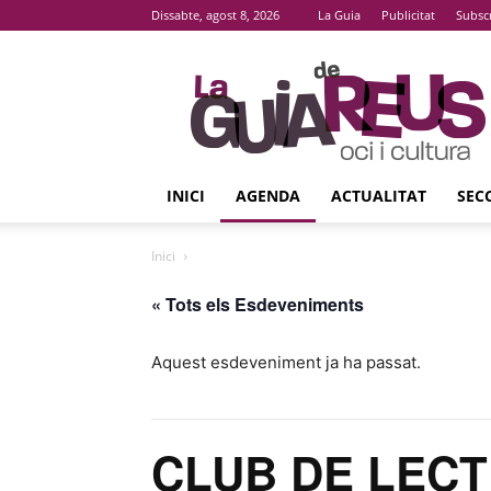
Dissabte, agost 8, 2026
La Guia
Publicitat
Subsc
La
Guia
De
Reus
INICI
AGENDA
ACTUALITAT
SEC
Inici
« Tots els Esdeveniments
Aquest esdeveniment ja ha passat.
CLUB DE LEC