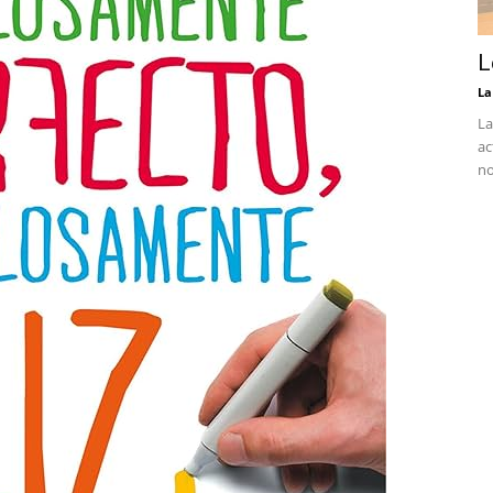
L
La
La
ac
no