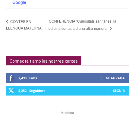
Google
CONFERÈNCIA ‘Curiositats sanitàries, la
CONTES EN
LLENGUA MATERNA
medicina contada d’una altra manera’
Connecta't amb les nostres xarxes
7,490
Fans
M' AGRADA
3,252
Seguidors
SEGUIR
-Publicitat-