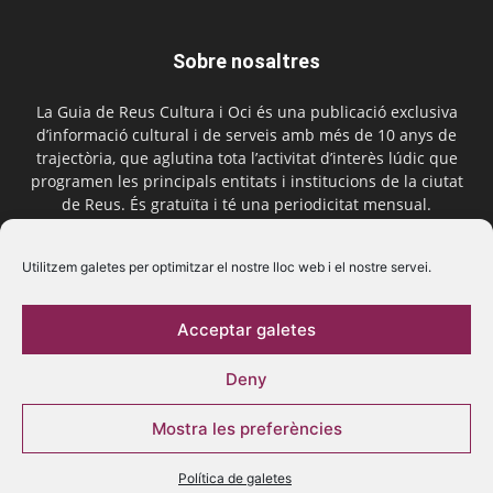
Sobre nosaltres
La Guia de Reus Cultura i Oci és una publicació exclusiva
d’informació cultural i de serveis amb més de 10 anys de
trajectòria, que aglutina tota l’activitat d’interès lúdic que
programen les principals entitats i institucions de la ciutat
de Reus. És gratuïta i té una periodicitat mensual.
Contactar-nos:
comercial@laguiadereus.com
Utilitzem galetes per optimitzar el nostre lloc web i el nostre servei.
Acceptar galetes
Segueix-nos
Deny
Mostra les preferències
Política de galetes
© 2016 La Guia de Reus | Creada per Be Marketing