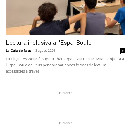
Lectura inclusiva a l’Espai Boule
La Guia de Reus
-
3 agost, 2026
0
La Lliga i l’Associació Supera’t han organitzat una activitat conjunta a
l’Espai Boule de Reus per apropar noves formes de lectura
accessibles a través...
-Publicitat-
-Publicitat-