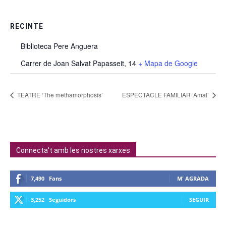
RECINTE
Biblioteca Pere Anguera
Carrer de Joan Salvat Papasseit, 14
+ Mapa de Google
TEATRE ‘The methamorphosis’
ESPECTACLE FAMILIAR ‘Amal’
Connecta't amb les nostres xarxes
7,490
Fans
M' AGRADA
3,252
Seguidors
SEGUIR