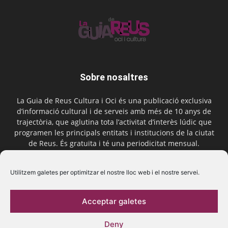
Sobre nosaltres
La Guia de Reus Cultura i Oci és una publicació exclusiva
d’informació cultural i de serveis amb més de 10 anys de
trajectòria, que aglutina tota l’activitat d’interès lúdic que
programen les principals entitats i institucions de la ciutat
de Reus. És gratuïta i té una periodicitat mensual.
Contactar-nos:
comercial@laguiadereus.com
Utilitzem galetes per optimitzar el nostre lloc web i el nostre servei.
Acceptar galetes
Segueix-nos
Deny