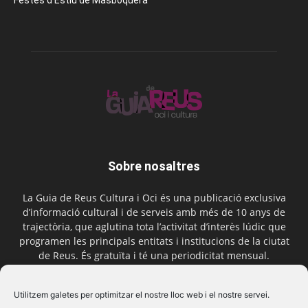
Festes d’Estiu de Masboquera
Sobre nosaltres
La Guia de Reus Cultura i Oci és una publicació exclusiva
d’informació cultural i de serveis amb més de 10 anys de
trajectòria, que aglutina tota l’activitat d’interès lúdic que
programen les principals entitats i institucions de la ciutat
de Reus. És gratuïta i té una periodicitat mensual.
Contactar-nos:
comercial@laguiadereus.com
Utilitzem galetes per optimitzar el nostre lloc web i el nostre servei.