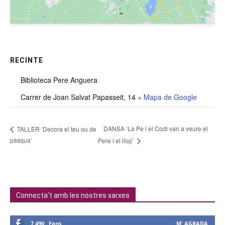
RECINTE
Biblioteca Pere Anguera
Carrer de Joan Salvat Papasseit, 14
+ Mapa de Google
DANSA ‘La Pe i el Codi van a veure el
TALLER ‘Decora el teu ou de
pasqua’
Pere i el llop’
Connecta't amb les nostres xarxes
7,490
Fans
M' AGRADA