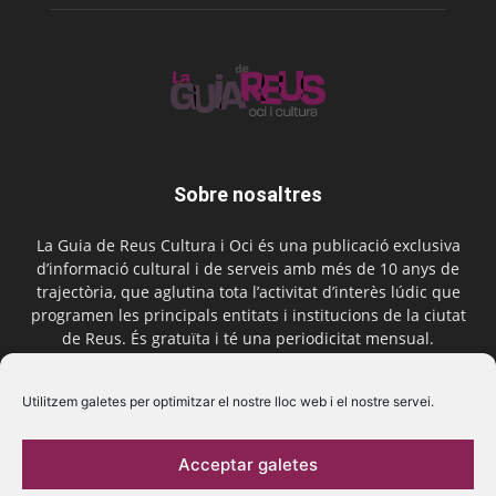
Sobre nosaltres
La Guia de Reus Cultura i Oci és una publicació exclusiva
d’informació cultural i de serveis amb més de 10 anys de
trajectòria, que aglutina tota l’activitat d’interès lúdic que
programen les principals entitats i institucions de la ciutat
de Reus. És gratuïta i té una periodicitat mensual.
Contactar-nos:
comercial@laguiadereus.com
Utilitzem galetes per optimitzar el nostre lloc web i el nostre servei.
Acceptar galetes
Segueix-nos