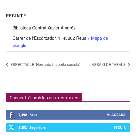
RECINTE
Biblioteca Central Xavier Amorós
Carrer de l'Escorxador, 1, 43202 Reus
+ Mapa de
Google
ESPECTACLE ‘Howards i la porta secreta’
ASSAIG DE TABALS
Connecta't amb les nostres xarxes
7,490
Fans
M' AGRADA
3,252
Seguidors
SEGUIR