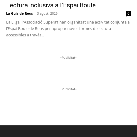
Lectura inclusiva a l’Espai Boule
La Guia de Reus
-
3 agost, 2026
0
La Lliga i l’Associació Supera’t han organitzat una activitat conjunta a
l’Espai Boule de Reus per apropar noves formes de lectura
accessibles a través...
-Publicitat-
-Publicitat-