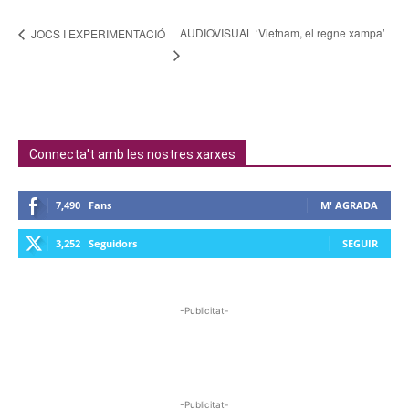
AUDIOVISUAL ‘Vietnam, el regne xampa’
JOCS I EXPERIMENTACIÓ
Connecta't amb les nostres xarxes
7,490
Fans
M' AGRADA
3,252
Seguidors
SEGUIR
-Publicitat-
-Publicitat-