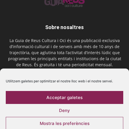
Sobre nosaltres
La Guia de Reus Cultura i Oci és una publicació exclusiva
d’informació cultural i de serveis amb més de 10 anys de
trajectòria, que aglutina tota l’activitat d’interès lúdic que
programen les principals entitats i institucions de la ciutat
de Reus. És gratuïta i té una periodicitat mensual.
Contactar-nos:
comercial@laguiadereus.com
Utilitzem galetes per optimitzar el nostre lloc web i el nostre servei.
Acceptar galetes
Segueix-nos
Deny
Mostra les preferències