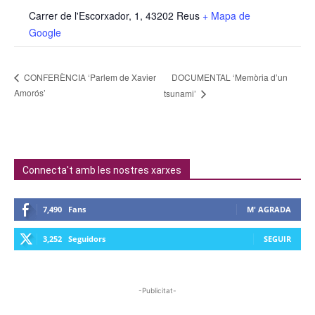
Carrer de l'Escorxador, 1, 43202 Reus
+ Mapa de
Google
DOCUMENTAL ‘Memòria d’un
CONFERÈNCIA ‘Parlem de Xavier
Amorós’
tsunami’
Connecta't amb les nostres xarxes
7,490
Fans
M' AGRADA
3,252
Seguidors
SEGUIR
-Publicitat-