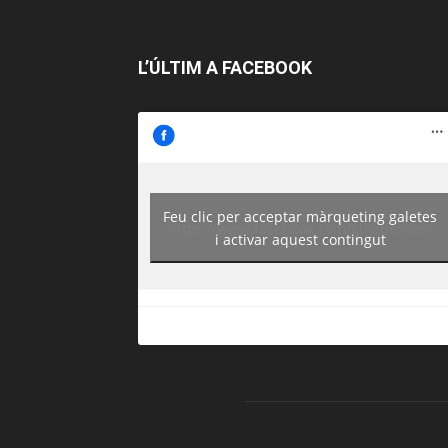
L’ÚLTIM A FACEBOOK
Feu clic per acceptar màrqueting galetes
https://www.facebook.com/guiadereus/
i activar aquest contingut