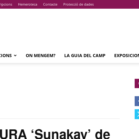
ripcions
Hemeroteca
Contacte
Protecció de dades
CIONS
ON MENGEM?
LA GUIA DEL CAMP
EXPOSICIO
RA ‘Sunakay’ de