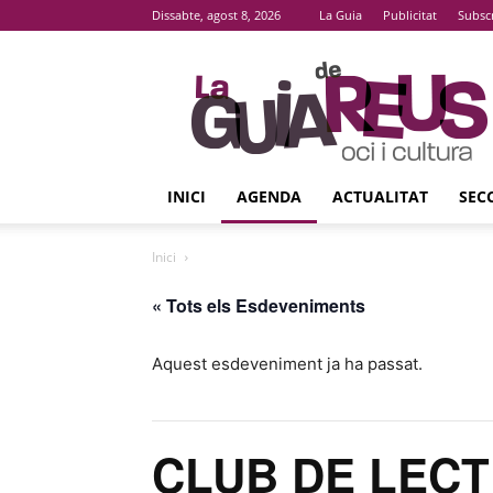
Dissabte, agost 8, 2026
La Guia
Publicitat
Subsc
La
Guia
De
Reus
INICI
AGENDA
ACTUALITAT
SEC
Inici
« Tots els Esdeveniments
Aquest esdeveniment ja ha passat.
CLUB DE LECTU