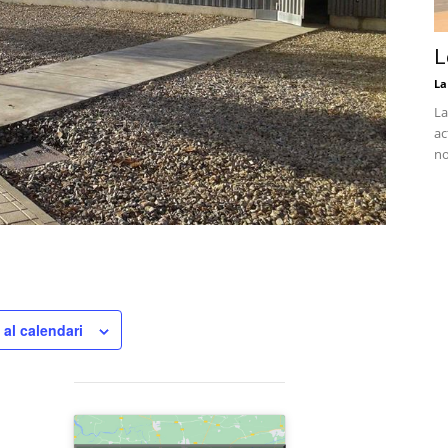
L
La
La
ac
no
 al calendari