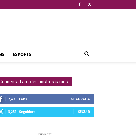
NS
ESPORTS
Connecta't amb les nostres xarxes
7,490
Fans
M' AGRADA
3,252
Seguidors
SEGUIR
-Publicitat-