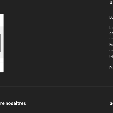
Ú
Du
L’
ga
Fe
Fe
Ru
re nosaltres
S