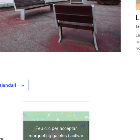
L
La
La
ac
no
alendari
Feu clic per acceptar
màrqueting galetes i activar
ral