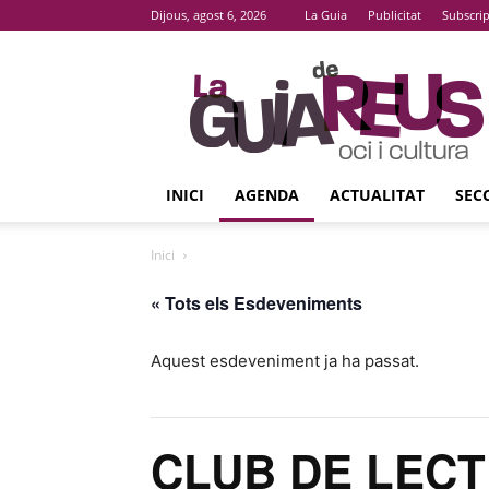
Dijous, agost 6, 2026
La Guia
Publicitat
Subscri
La
Guia
De
Reus
INICI
AGENDA
ACTUALITAT
SEC
Inici
« Tots els Esdeveniments
Aquest esdeveniment ja ha passat.
CLUB DE LECTU