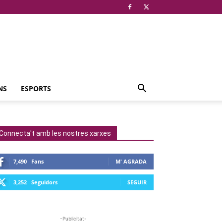
NS
ESPORTS
Connecta't amb les nostres xarxes
7,490
Fans
M' AGRADA
3,252
Seguidors
SEGUIR
-Publicitat-