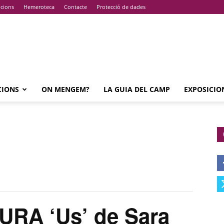
pcions
Hemeroteca
Contacte
Protecció de dades
CIONS
ON MENGEM?
LA GUIA DEL CAMP
EXPOSICIO
RA ‘Us’ de Sara