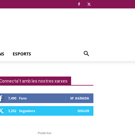
NS
ESPORTS
Connecta't amb les nostres xarxes
7,490
Fans
M' AGRADA
3,252
Seguidors
SEGUIR
-Publicitat-