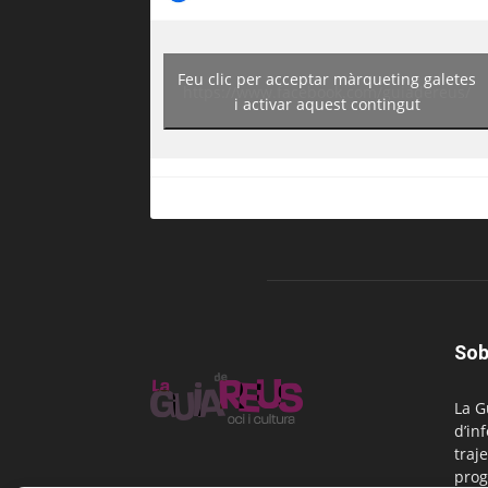
Feu clic per acceptar màrqueting galetes
https://www.facebook.com/guiadereus/
i activar aquest contingut
Sob
La G
d’in
traje
prog