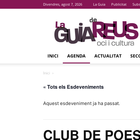
Divendres, agost 7, 2026
La Guia
Publicitat
Subs
La
Guia
De
Reus
INICI
AGENDA
ACTUALITAT
SEC
Inici
« Tots els Esdeveniments
Aquest esdeveniment ja ha passat.
CLUB DE POES