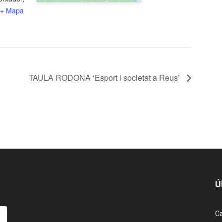
+ Mapa
TAULA RODONA ‘Esport i societat a Reus’
Ú
Ca