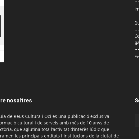
Im
Du
L’
ga
Fe
re nosaltres
S
uia de Reus Cultura i Oci és una publicació exclusiva
formació cultural i de serveis amb més de 10 anys de
ctòria, que aglutina tota l’activitat d’interès lúdic que
ramen les principals entitats i institucions de la ciutat de