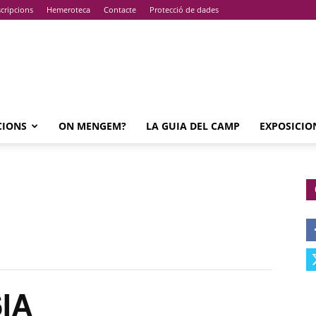
cripcions
Hemeroteca
Contacte
Protecció de dades
CIONS
ON MENGEM?
LA GUIA DEL CAMP
EXPOSICIO
IA