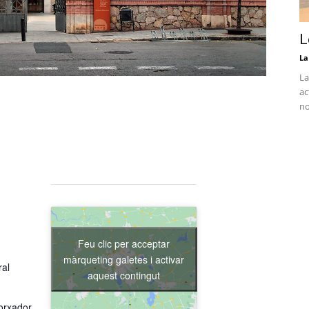
L
La
La
ac
no
Feu clic per acceptar
màrqueting galetes i activar
ral
aquest contingut
orxador,