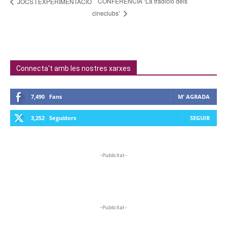
CONFERÈNCIA ‘La tradició dels
JOCS I EXPERIMENTACIÓ
cineclubs’
Connecta't amb les nostres xarxes
7,490
Fans
M' AGRADA
3,252
Seguidors
SEGUIR
-Publicitat-
-Publicitat-