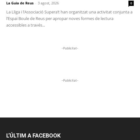
La Guia de Reus
-
3 agost, 2026
0
La Lliga i l’Associació Supera’t han organitzat una activitat conjunta a
l’Espai Boule de Reus per apropar noves formes de lectura
accessibles a través...
-Publicitat-
-Publicitat-
L’ÚLTIM A FACEBOOK