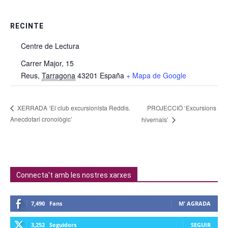
RECINTE
Centre de Lectura
Carrer Major, 15
Reus
,
Tarragona
43201
España
+ Mapa de Google
PROJECCIÓ ‘Excursions
XERRADA ‘El club excursionista Reddis.
Anecdotari cronològic’
hivernals’
Connecta't amb les nostres xarxes
7,490
Fans
M' AGRADA
3,252
Seguidors
SEGUIR