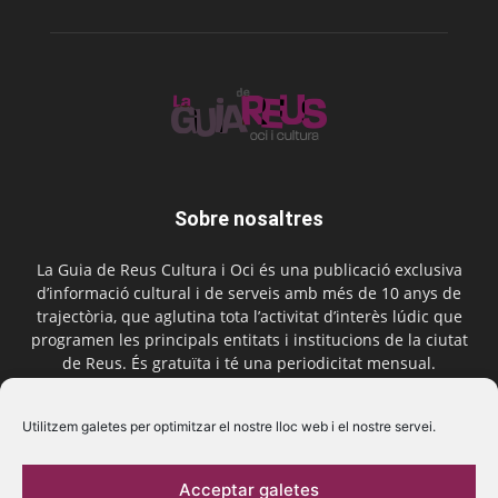
Sobre nosaltres
La Guia de Reus Cultura i Oci és una publicació exclusiva
d’informació cultural i de serveis amb més de 10 anys de
trajectòria, que aglutina tota l’activitat d’interès lúdic que
programen les principals entitats i institucions de la ciutat
de Reus. És gratuïta i té una periodicitat mensual.
Contactar-nos:
comercial@laguiadereus.com
Utilitzem galetes per optimitzar el nostre lloc web i el nostre servei.
Acceptar galetes
Segueix-nos