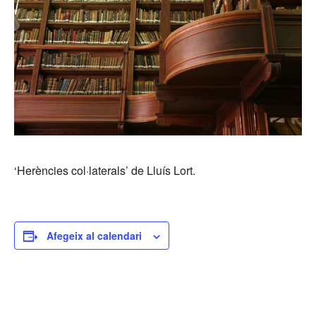
‘Herències col·laterals’ de Lluís Lort.
Afegeix al calendari