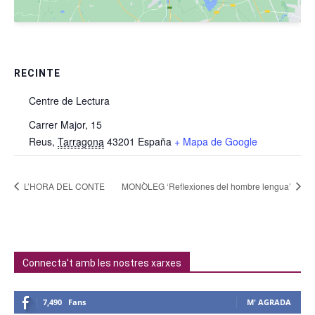
RECINTE
Centre de Lectura
Carrer Major, 15
Reus
,
Tarragona
43201
España
+ Mapa de Google
L’HORA DEL CONTE
MONÒLEG ‘Reflexiones del hombre lengua’
Connecta't amb les nostres xarxes
7,490
Fans
M' AGRADA