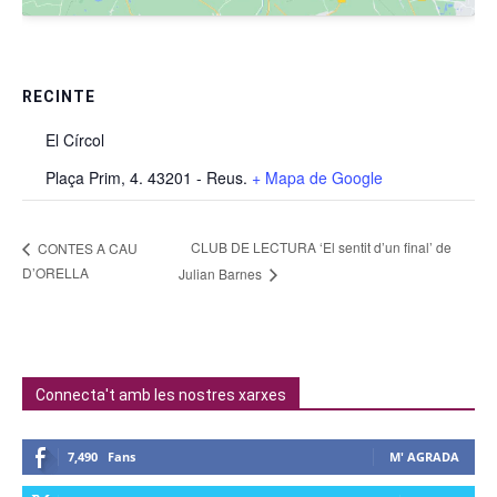
RECINTE
El Círcol
Plaça Prim, 4. 43201 - Reus.
+ Mapa de Google
CLUB DE LECTURA ‘El sentit d’un final’ de
CONTES A CAU
D’ORELLA
Julian Barnes
Connecta't amb les nostres xarxes
7,490
Fans
M' AGRADA