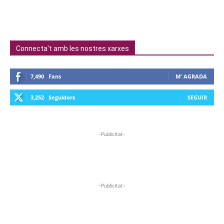
Connecta't amb les nostres xarxes
7,490
Fans
M' AGRADA
3,252
Seguidors
SEGUIR
-Publicitat-
-Publicitat-