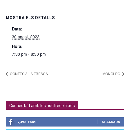
MOSTRA ELS DETALLS
Data:
30 agost, 2023
Hora:
7:30 pm - 8:30 pm
CONTES A LA FRESCA
MONÒLEG
Connecta't amb les nostres xarxes
7,490
Fans
M' AGRADA