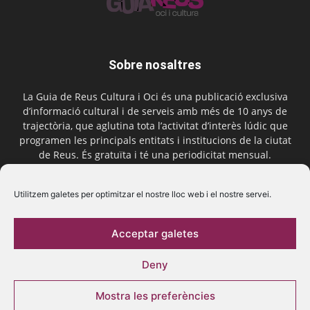
Sobre nosaltres
La Guia de Reus Cultura i Oci és una publicació exclusiva
d’informació cultural i de serveis amb més de 10 anys de
trajectòria, que aglutina tota l’activitat d’interès lúdic que
programen les principals entitats i institucions de la ciutat
de Reus. És gratuïta i té una periodicitat mensual.
Contactar-nos:
comercial@laguiadereus.com
Utilitzem galetes per optimitzar el nostre lloc web i el nostre servei.
Acceptar galetes
Segueix-nos
Deny
Mostra les preferències