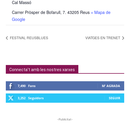
Cal Massó
Carrer Pròsper de Bofarull, 7. 43205 Reus
+ Mapa de
Google
FESTIVAL REUSBLUES
VIATGES EN TRENET
Connecta't amb les nostres xarxes
7,490
Fans
M' AGRADA
3,252
Seguidors
SEGUIR
-Publicitat-