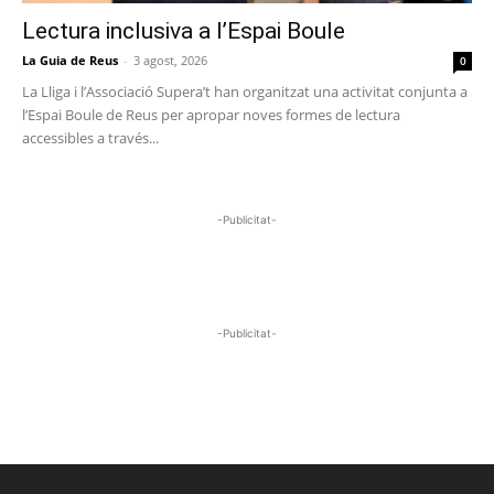
Lectura inclusiva a l’Espai Boule
La Guia de Reus
-
3 agost, 2026
0
La Lliga i l’Associació Supera’t han organitzat una activitat conjunta a
l’Espai Boule de Reus per apropar noves formes de lectura
accessibles a través...
-Publicitat-
-Publicitat-