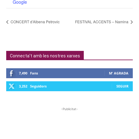
Google
CONCERT d’Albena Petrovic
FESTIVAL ACCENTS – Namina
Connecta't amb les nostres xarxes
7,490
Fans
M' AGRADA
3,252
Seguidors
SEGUIR
-Publicitat-