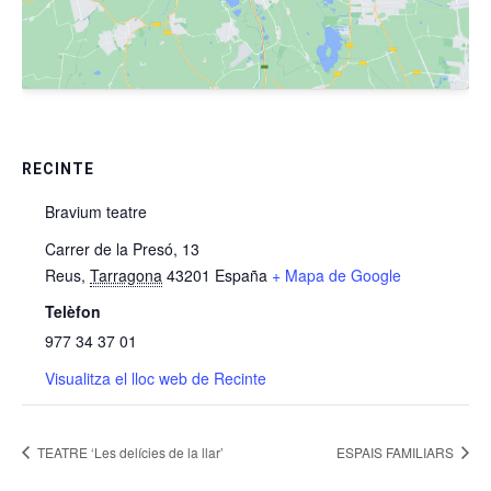
RECINTE
Bravium teatre
Carrer de la Presó, 13
Reus
,
Tarragona
43201
España
+ Mapa de Google
Telèfon
977 34 37 01
Visualitza el lloc web de Recinte
TEATRE ‘Les delícies de la llar’
ESPAIS FAMILIARS