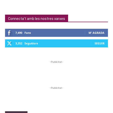
Connecta't amb les nostres xarxes
7,490
Fans
M' AGRADA
3,252
Seguidors
SEGUIR
-Publicitat-
-Publicitat-