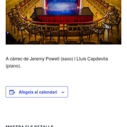
A càrrec de Jeremy Powell (saxo) i Lluís Capdevila
(piano).
Afegeix al calendari