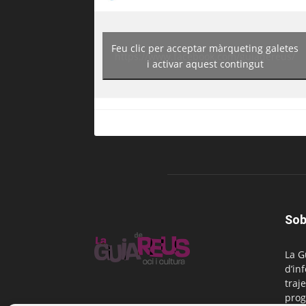
Feu clic per acceptar màrqueting galetes
https://www.facebook.com/guiadereus/
i activar aquest contingut
Sob
La G
d’in
traje
prog