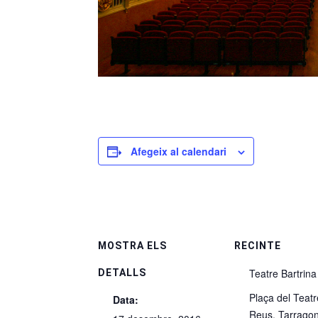
Afegeix al calendari
MOSTRA ELS
RECINTE
Teatre Bartrina
DETALLS
Plaça del Teatr
Data:
Reus
,
Tarrago