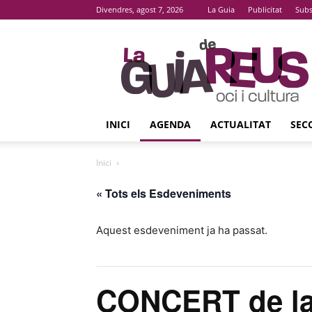
Divendres, agost 7, 2026
La Guia
Publicitat
Subs
La
Guia
De
Reus
INICI
AGENDA
ACTUALITAT
SEC
Inici
« Tots els Esdeveniments
Aquest esdeveniment ja ha passat.
CONCERT de la