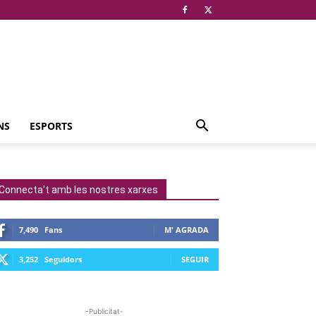
NS
ESPORTS
Connecta't amb les nostres xarxes
7,490
Fans
M' AGRADA
3,252
Seguidors
SEGUIR
-Publicitat-