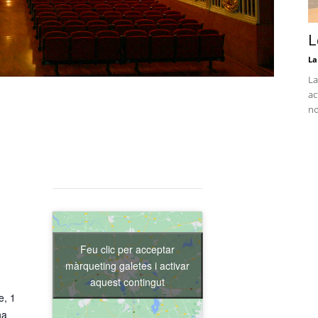
L
La
La
ac
no
Feu clic per acceptar
màrqueting galetes i activar
aquest contingut
e, 1
na