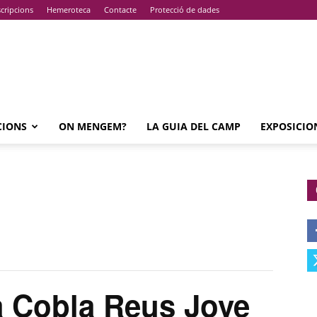
cripcions
Hemeroteca
Contacte
Protecció de dades
CIONS
ON MENGEM?
LA GUIA DEL CAMP
EXPOSICIO
 Cobla Reus Jove