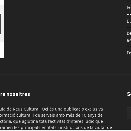
Im
Du
L’
ga
Fe
re nosaltres
S
uia de Reus Cultura i Oci és una publicació exclusiva
formació cultural i de serveis amb més de 10 anys de
ctòria, que aglutina tota l’activitat d’interès lúdic que
ramen les principals entitats i institucions de la ciutat de