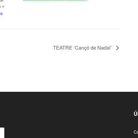
a
+
le
TEATRE ‘Cançó de Nadal’
Ú
Ca