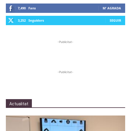
7,490
Fans
M' AGRADA
3,252
Seguidors
SEGUIR
-Publicitat-
-Publicitat-
Actualitat