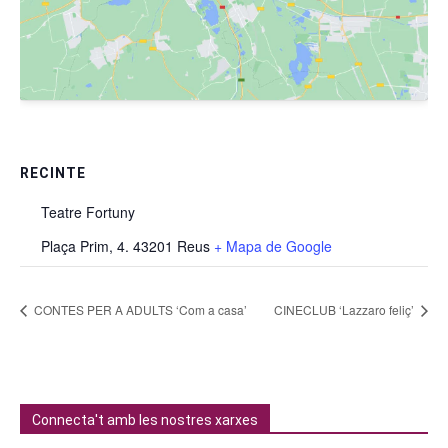
RECINTE
Teatre Fortuny
Plaça Prim, 4. 43201 Reus
+ Mapa de Google
CONTES PER A ADULTS ‘Com a casa’
CINECLUB ‘Lazzaro feliç’
Connecta't amb les nostres xarxes