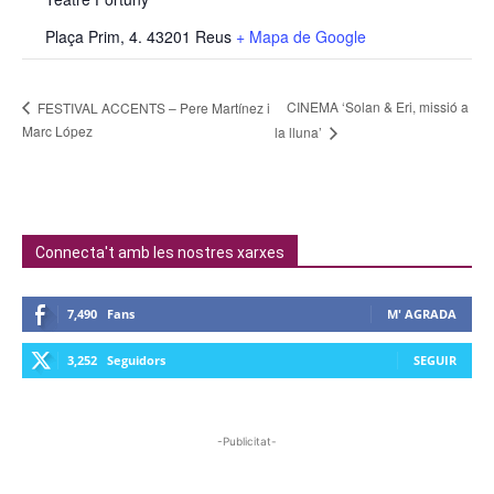
Plaça Prim, 4. 43201 Reus
+ Mapa de Google
CINEMA ‘Solan & Eri, missió a
FESTIVAL ACCENTS – Pere Martínez i
Marc López
la lluna’
Connecta't amb les nostres xarxes
7,490
Fans
M' AGRADA
3,252
Seguidors
SEGUIR
-Publicitat-