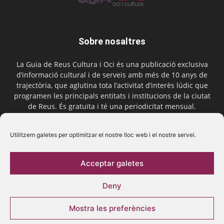
Sobre nosaltres
La Guia de Reus Cultura i Oci és una publicació exclusiva
d’informació cultural i de serveis amb més de 10 anys de
trajectòria, que aglutina tota l’activitat d’interès lúdic que
programen les principals entitats i institucions de la ciutat
de Reus. És gratuïta i té una periodicitat mensual.
Contactar-nos:
comercial@laguiadereus.com
Utilitzem galetes per optimitzar el nostre lloc web i el nostre servei.
Acceptar galetes
Segueix-nos
Deny
Mostra les preferències