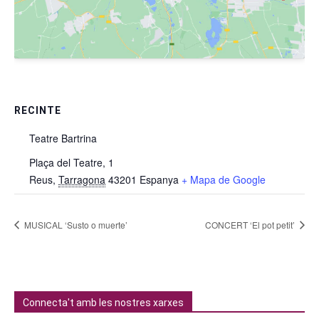
RECINTE
Teatre Bartrina
Plaça del Teatre, 1
Reus
,
Tarragona
43201
Espanya
+ Mapa de Google
MUSICAL ‘Susto o muerte’
CONCERT ‘El pot petit’
Connecta't amb les nostres xarxes