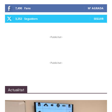
7,490
Fans
M' AGRADA
3,252
Seguidors
SEGUIR
-Publicitat-
-Publicitat-
Actualitat