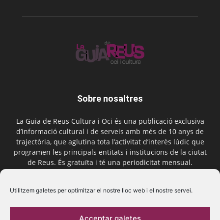
Sobre nosaltres
La Guia de Reus Cultura i Oci és una publicació exclusiva
d’informació cultural i de serveis amb més de 10 anys de
trajectòria, que aglutina tota l’activitat d’interès lúdic que
programen les principals entitats i institucions de la ciutat
de Reus. És gratuïta i té una periodicitat mensual.
Contactar-nos:
comercial@laguiadereus.com
Utilitzem galetes per optimitzar el nostre lloc web i el nostre servei.
Acceptar galetes
Segueix-nos