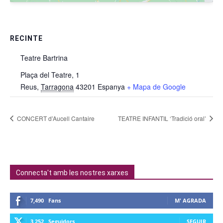
RECINTE
Teatre Bartrina
Plaça del Teatre, 1
Reus
,
Tarragona
43201
Espanya
+ Mapa de Google
CONCERT d’Aucell Cantaire
TEATRE INFANTIL ‘Tradició oral’
Connecta't amb les nostres xarxes
7,490
Fans
M' AGRADA
3,252
Seguidors
SEGUIR