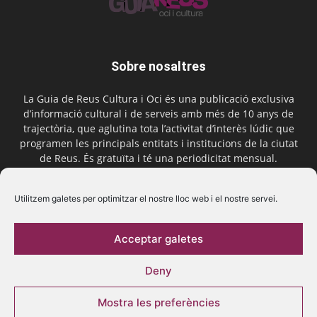
Sobre nosaltres
La Guia de Reus Cultura i Oci és una publicació exclusiva
d’informació cultural i de serveis amb més de 10 anys de
trajectòria, que aglutina tota l’activitat d’interès lúdic que
programen les principals entitats i institucions de la ciutat
de Reus. És gratuïta i té una periodicitat mensual.
Contactar-nos:
comercial@laguiadereus.com
Utilitzem galetes per optimitzar el nostre lloc web i el nostre servei.
Acceptar galetes
Segueix-nos
Deny
Mostra les preferències