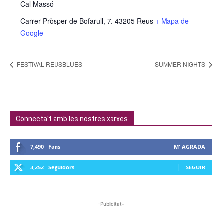
Cal Massó
Carrer Pròsper de Bofarull, 7. 43205 Reus
+ Mapa de
Google
FESTIVAL REUSBLUES
SUMMER NIGHTS
Connecta't amb les nostres xarxes
7,490
Fans
M' AGRADA
3,252
Seguidors
SEGUIR
-Publicitat-