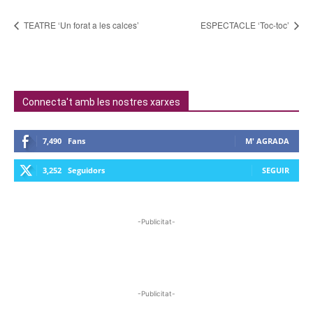
TEATRE ‘Un forat a les calces’
ESPECTACLE ‘Toc-toc’
Connecta't amb les nostres xarxes
7,490
Fans
M' AGRADA
3,252
Seguidors
SEGUIR
-Publicitat-
-Publicitat-