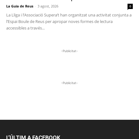
La Guia de Reus
-
3 agost, 2026
0
La Lliga i l’Associació Supera’t han organitzat una activitat conjunta a
l’Espai Boule de Reus per apropar noves formes de lectura
accessibles a través...
-Publicitat-
-Publicitat-
L’ÚLTIM A FACEBOOK