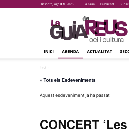
Dissabte, agost 8, 2026
La Guia
Publicitat
Subsc
La
Guia
De
Reus
INICI
AGENDA
ACTUALITAT
SEC
Inici
« Tots els Esdeveniments
Aquest esdeveniment ja ha passat.
CONCERT ‘Les 