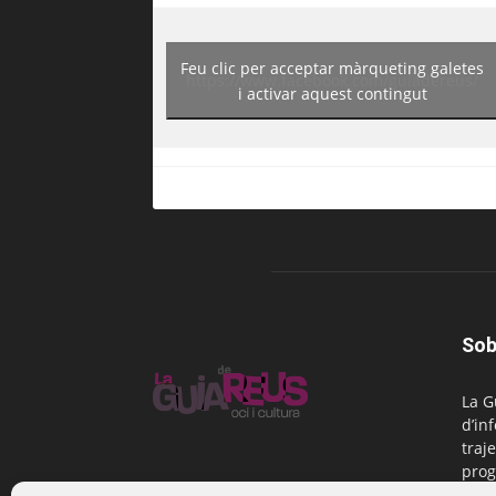
Feu clic per acceptar màrqueting galetes
https://www.facebook.com/guiadereus/
i activar aquest contingut
Sob
La G
d’in
traje
prog
Reus