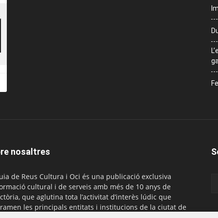
Im
Du
L’
ga
Fe
re nosaltres
S
uia de Reus Cultura i Oci és una publicació exclusiva
formació cultural i de serveis amb més de 10 anys de
ctòria, que aglutina tota l’activitat d’interès lúdic que
ramen les principals entitats i institucions de la ciutat de
. És gratuïta i té una periodicitat mensual.