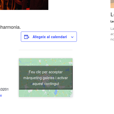
L
La
lharmonia.
La
ac
Afegeix al calendari
no
Feu clic per acceptar
màrqueting galetes i activar
aquest contingut
 43201
de