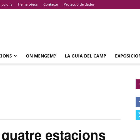
ripcions
Hemeroteca
Contacte
Protecció de dades
CIONS
ON MENGEM?
LA GUIA DEL CAMP
EXPOSICIO
quatre estacions