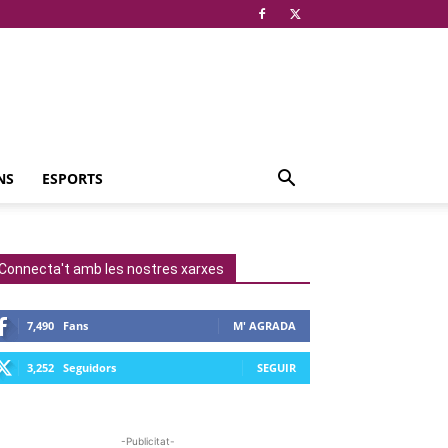
NS
ESPORTS
Connecta't amb les nostres xarxes
7,490
Fans
M' AGRADA
3,252
Seguidors
SEGUIR
-Publicitat-