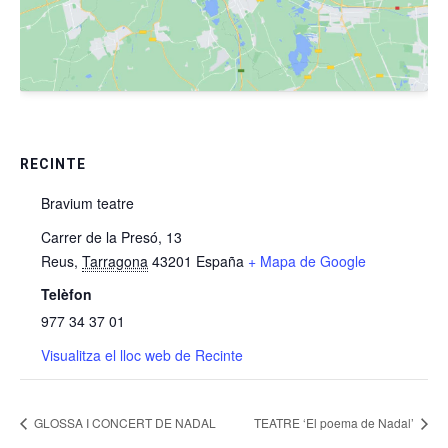
RECINTE
Bravium teatre
Carrer de la Presó, 13
Reus
,
Tarragona
43201
España
+ Mapa de Google
Telèfon
977 34 37 01
Visualitza el lloc web de Recinte
GLOSSA I CONCERT DE NADAL
TEATRE ‘El poema de Nadal’