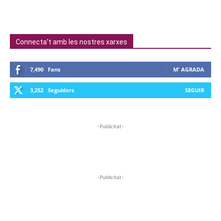
Connecta't amb les nostres xarxes
7,490
Fans
M' AGRADA
3,252
Seguidors
SEGUIR
-Publicitat-
-Publicitat-