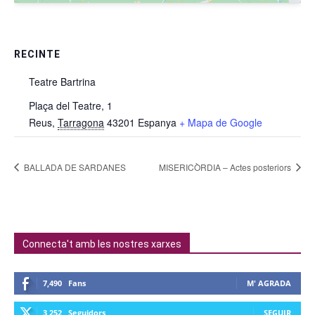
RECINTE
Teatre Bartrina
Plaça del Teatre, 1
Reus
,
Tarragona
43201
Espanya
+ Mapa de Google
BALLADA DE SARDANES
MISERICÒRDIA – Actes posteriors
Connecta't amb les nostres xarxes
7,490
Fans
M' AGRADA
3,252
Seguidors
SEGUIR