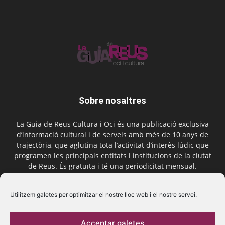
Sobre nosaltres
La Guia de Reus Cultura i Oci és una publicació exclusiva
d’informació cultural i de serveis amb més de 10 anys de
trajectòria, que aglutina tota l’activitat d’interès lúdic que
programen les principals entitats i institucions de la ciutat
de Reus. És gratuïta i té una periodicitat mensual.
Contactar-nos:
comercial@laguiadereus.com
Utilitzem galetes per optimitzar el nostre lloc web i el nostre servei.
Acceptar galetes
Segueix-nos