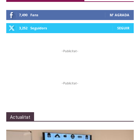
7,490
Fans
M' AGRADA
3,252
Seguidors
SEGUIR
-Publicitat-
-Publicitat-
Actualitat