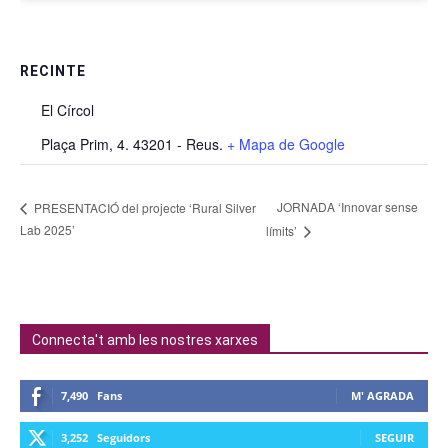
RECINTE
El Círcol
Plaça Prim, 4. 43201 - Reus.
+ Mapa de Google
JORNADA ‘Innovar sense
PRESENTACIÓ del projecte ‘Rural Silver
Lab 2025’
límits’
Connecta't amb les nostres xarxes
7,490
Fans
M' AGRADA
3,252
Seguidors
SEGUIR