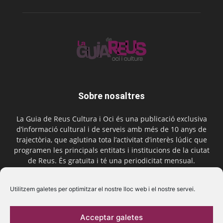
Sobre nosaltres
La Guia de Reus Cultura i Oci és una publicació exclusiva
d’informació cultural i de serveis amb més de 10 anys de
trajectòria, que aglutina tota l’activitat d’interès lúdic que
programen les principals entitats i institucions de la ciutat
de Reus. És gratuïta i té una periodicitat mensual.
Contactar-nos:
comercial@laguiadereus.com
Utilitzem galetes per optimitzar el nostre lloc web i el nostre servei.
Acceptar galetes
Segueix-nos