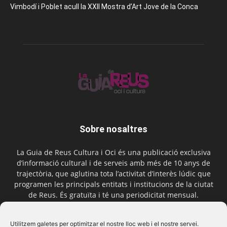
Vimbodí i Poblet acull la XXII Mostra d’Art Jove de la Conca
Sobre nosaltres
La Guia de Reus Cultura i Oci és una publicació exclusiva
d’informació cultural i de serveis amb més de 10 anys de
trajectòria, que aglutina tota l’activitat d’interès lúdic que
programen les principals entitats i institucions de la ciutat
de Reus. És gratuïta i té una periodicitat mensual.
Contactar-nos:
comercial@laguiadereus.com
Utilitzem galetes per optimitzar el nostre lloc web i el nostre servei.