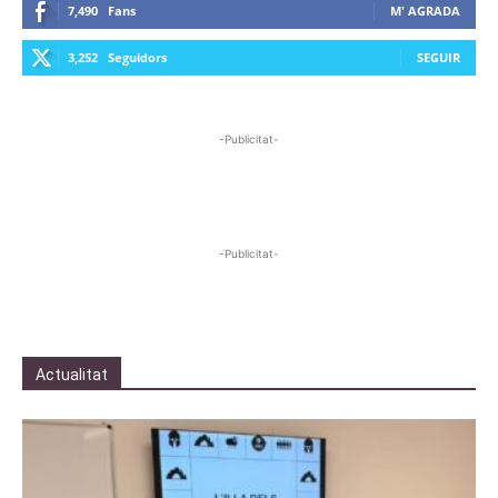
7,490
Fans
M' AGRADA
3,252
Seguidors
SEGUIR
-Publicitat-
-Publicitat-
Actualitat