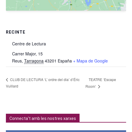
RECINTE
Centre de Lectura
Carrer Major, 15
Reus
,
Tarragona
43201
España
+ Mapa de Google
TEATRE ‘Escape
CLUB DE LECTURA ‘L’ ordre del dia’ d’Éric
Vuillard
Room’
Connecta't amb les nostres xarxes