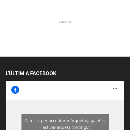
-Publicitat-
L’ÚLTIM A FACEBOOK
Feu clic per acceptar màrqueting galetes
https://www.facebook.com/guiadereus/
i activar aquest contingut