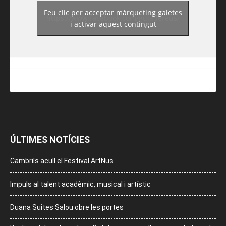
Feu clic per acceptar màrqueting galetes
https://www.facebook.com/guiadereus/
i activar aquest contingut
ÚLTIMES NOTÍCIES
Cambrils acull el Festival ArtNus
Impuls al talent acadèmic, musical i artístic
Duana Suites Salou obre les portes