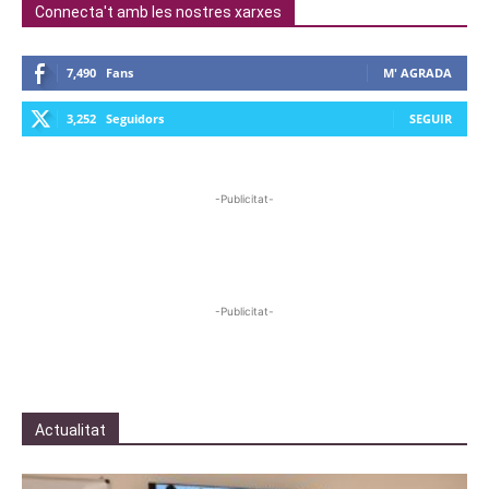
Connecta't amb les nostres xarxes
7,490
Fans
M' AGRADA
3,252
Seguidors
SEGUIR
-Publicitat-
-Publicitat-
Actualitat