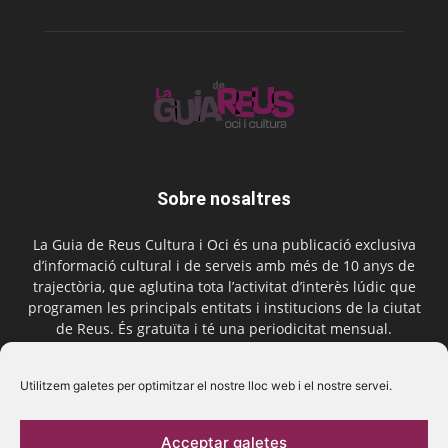
Sobre nosaltres
La Guia de Reus Cultura i Oci és una publicació exclusiva
d’informació cultural i de serveis amb més de 10 anys de
trajectòria, que aglutina tota l’activitat d’interès lúdic que
programen les principals entitats i institucions de la ciutat
de Reus. És gratuïta i té una periodicitat mensual.
Contactar-nos:
comercial@laguiadereus.com
Utilitzem galetes per optimitzar el nostre lloc web i el nostre servei.
Acceptar galetes
Segueix-nos