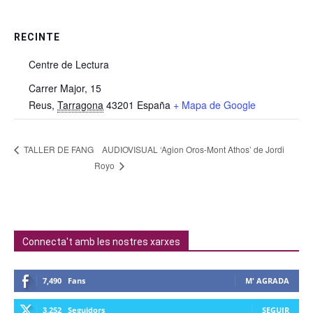
RECINTE
Centre de Lectura
Carrer Major, 15
Reus
,
Tarragona
43201
España
+ Mapa de Google
AUDIOVISUAL ‘Agion Oros-Mont Athos’ de Jordi
TALLER DE FANG
Royo
Connecta't amb les nostres xarxes
7,490
Fans
M' AGRADA
3,252
Seguidors
SEGUIR