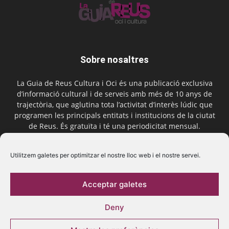
Sobre nosaltres
La Guia de Reus Cultura i Oci és una publicació exclusiva
d’informació cultural i de serveis amb més de 10 anys de
trajectòria, que aglutina tota l’activitat d’interès lúdic que
programen les principals entitats i institucions de la ciutat
de Reus. És gratuïta i té una periodicitat mensual.
Contactar-nos:
comercial@laguiadereus.com
Utilitzem galetes per optimitzar el nostre lloc web i el nostre servei.
Acceptar galetes
Segueix-nos
Deny