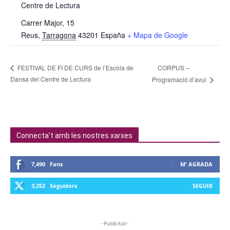
Centre de Lectura
Carrer Major, 15
Reus
,
Tarragona
43201
España
+ Mapa de Google
CORPUS –
FESTIVAL DE FI DE CURS de l’Escola de
Dansa del Centre de Lectura
Programació d’avui
Connecta't amb les nostres xarxes
7,490
Fans
M' AGRADA
3,252
Seguidors
SEGUIR
-Publicitat-