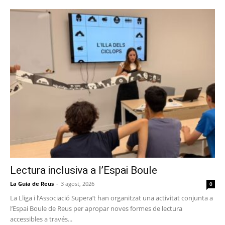
Lectura inclusiva a l’Espai Boule
La Guia de Reus
-
3 agost, 2026
0
La Lliga i l’Associació Supera’t han organitzat una activitat conjunta a
l’Espai Boule de Reus per apropar noves formes de lectura
accessibles a través...