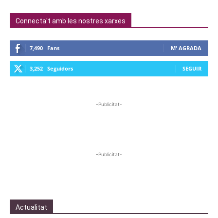
Connecta't amb les nostres xarxes
7,490
Fans
M' AGRADA
3,252
Seguidors
SEGUIR
-Publicitat-
-Publicitat-
Actualitat